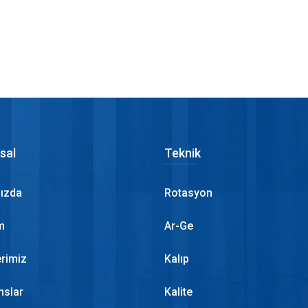
sal
Teknik
ızda
Rotasyon
m
Ar-Ge
erimiz
Kalıp
nslar
Kalite