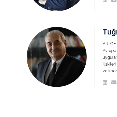
Tuğr
AR-GE 
Avrupa 
uygulam
ilişkile
ve koor