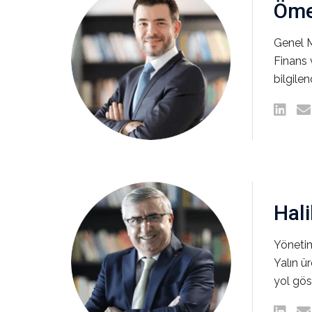
Öme
Genel M
Finans 
bilgilend
Hali
Yönetim
Yalın ür
yol gös