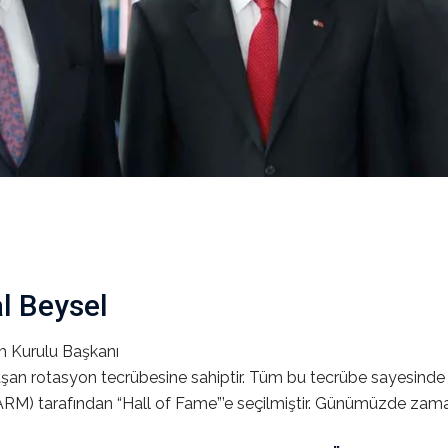
l Beysel
m Kurulu Başkanı
 aşan rotasyon tecrübesine sahiptir. Tüm bu tecrübe sayesind
 (ARM) tarafından “Hall of Fame”’e seçilmiştir. Günümüzde zam