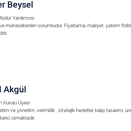
r Beysel
üdür Yardımcısı
ve muhasebeden sorumludur. Fiyatlama, maliyet, yatırım fizibili
irir.
l Akgül
 Kurulu Üyesi
etim ve yönetim, verimlilik , stratejik hedefler, kalıp tasarımı, ür
terici olmaktadır.