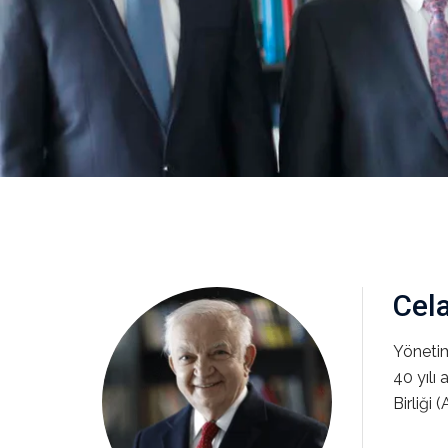
Cela
Yöneti
40 yılı
Birliği