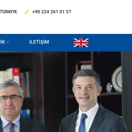
 TÜRKİYE
+90 224 261 01 57
İK
İLETİŞİM