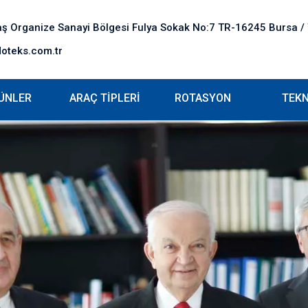
ş Organize Sanayi Bölgesi Fulya Sokak No:7 TR-16245 Bursa /
loteks.com.tr
ÜNLER
ARAÇ TİPLERİ
ROTASYON
TEKN